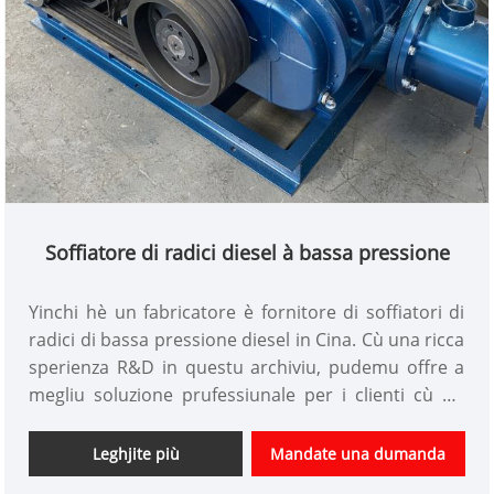
Soffiatore di radici diesel à bassa pressione
Yinchi hè un fabricatore è fornitore di soffiatori di
radici di bassa pressione diesel in Cina. Cù una ricca
sperienza R&D in questu archiviu, pudemu offre a
megliu soluzione prufessiunale per i clienti cù un
prezzu competitivu da a casa è à l'esteru. Avemu
statu u customize Roots Blower fabbrica in Cina
Leghjite più
Mandate una dumanda
secondu a dumanda di i clienti.