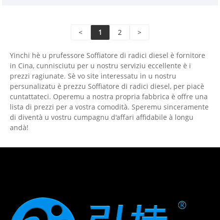
<
1
2
>
Yinchi hè u prufessore Soffiatore di radici diesel è fornitore
in Cina, cunnisciutu per u nostru serviziu eccellente è i
prezzi ragiunate. Sè vo site interessatu in u nostru
persunalizatu è prezzu Soffiatore di radici diesel, per piacè
cuntattateci. Operemu a nostra propria fabbrica è offre una
lista di prezzi per a vostra comodità. Speremu sinceramente
di diventà u vostru cumpagnu d'affari affidabile à longu
andà!