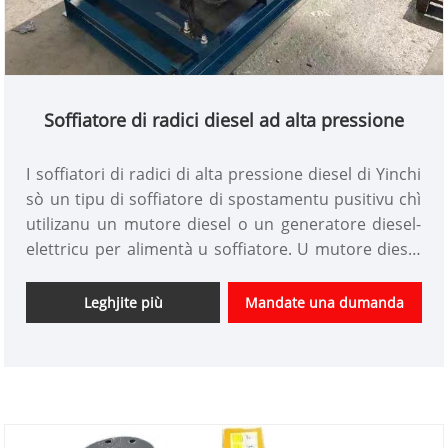
Soffiatore di radici diesel ad alta pressione
I soffiatori di radici di alta pressione diesel di Yinchi
sò un tipu di soffiatore di spostamentu pusitivu chì
utilizanu un mutore diesel o un generatore diesel-
elettricu per alimentà u soffiatore. U mutore diesel
furnisce una fonte di putere constante è affidabile,
facendu una scelta ideale per l'applicazioni d'alta
Leghjite più
Mandate una dumanda
pressione induve l'affidabilità hè cruciale.