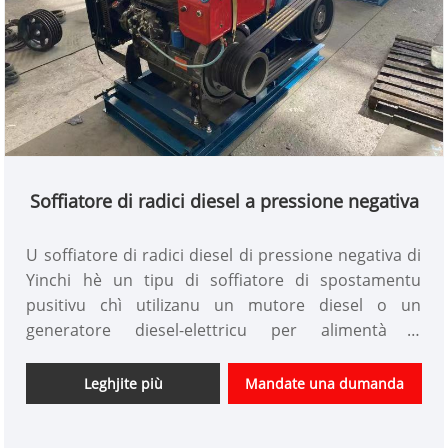
Soffiatore di radici diesel a pressione negativa
U soffiatore di radici diesel di pressione negativa di
Yinchi hè un tipu di soffiatore di spostamentu
pusitivu chì utilizanu un mutore diesel o un
generatore diesel-elettricu per alimentà u
soffiatore. U mutore diesel furnisce una fonte di
putenza constante è affidabile, facendu una scelta
Leghjite più
Mandate una dumanda
ideale per l'applicazioni à alta pressione induve
l'affidabilità hè cruciale.