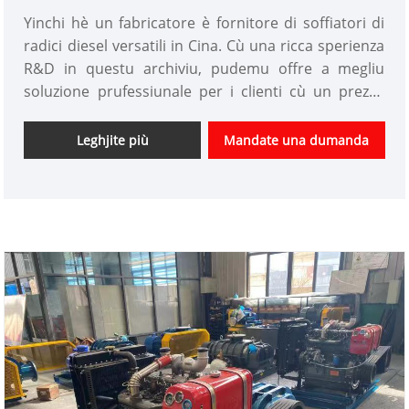
Yinchi hè un fabricatore è fornitore di soffiatori di
radici diesel versatili in Cina. Cù una ricca sperienza
R&D in questu archiviu, pudemu offre a megliu
soluzione prufessiunale per i clienti cù un prezzu
competitivu da a casa è à l'esteru. Avemu statu u
customize Roots Blower fabbrica in Cina secondu a
Leghjite più
Mandate una dumanda
dumanda di i clienti.