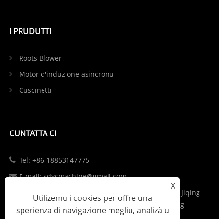
I PRUDUTTI
Roots Blower
Motor d'induzione asincronu
Cuscinetti
CUNTATTA CI
Tel: +86-18853147775
E-mail: sdycmachine@gmail.com
X
Add: Parcu industriale à l'intersezzione di S102 è Jiqing
Utilizemu i cookies per offre una
Highway in Zhangqiu District, Jinan City, Shandong
sperienza di navigazione megliu, analizà u
Province, China