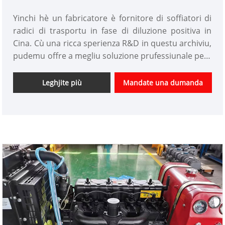
Yinchi hè un fabricatore è fornitore di soffiatori di
radici di trasportu in fase di diluzione positiva in
Cina. Cù una ricca sperienza R&D in questu archiviu,
pudemu offre a megliu soluzione prufessiunale per i
clienti cù un prezzu competitivu da a casa è à
l'esteru. Avemu statu u customize Roots Blower
Leghjite più
Mandate una dumanda
fabbrica in Cina secondu a dumanda di i clienti.