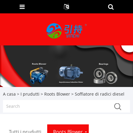
A casa
>
I prudutti
>
Roots Blower
> Soffiatore di radici diesel
Tutti i prudutti
Roots Blower