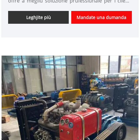
offre a megliu soluzione prufessiunale per i clienti
cù un prezzu competitivu da a casa è à l'esteru.
Avemu statu u customize Roots Blower fabbrica in
Leghjite più
Mandate una dumanda
Cina secondu a dumanda di i clienti.