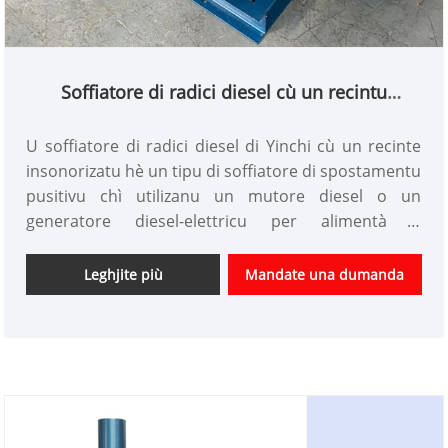
Soffiatore di radici diesel cù un recintu
insonorizatu
U soffiatore di radici diesel di Yinchi cù un recinte
insonorizatu hè un tipu di soffiatore di spostamentu
pusitivu chì utilizanu un mutore diesel o un
generatore diesel-elettricu per alimentà u
soffiatore. U mutore diesel furnisce una fonte di
putenza constante è affidabile, facendu una scelta
Leghjite più
Mandate una dumanda
ideale per l'applicazioni à alta pressione induve
l'affidabilità hè cruciale.