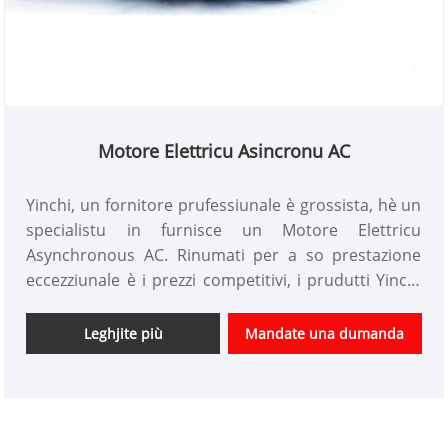
Motore Elettricu Asincronu AC
Yinchi, un fornitore prufessiunale è grossista, hè un
specialistu in furnisce un Motore Elettricu
Asynchronous AC. Rinumati per a so prestazione
eccezziunale è i prezzi competitivi, i prudutti Yinchi
sò largamente ricunnisciuti in l'industria. A
cumpagnia hè impegnata à furnisce l'innuvazione è
Leghjite più
Mandate una dumanda
e soluzioni di alta qualità, superendu sempre
l'aspettattivi di i clienti.