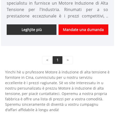
specialistu in furnisce un Motore Induzione di Alta
Tensione per l'Industria. Rinumati per a so
prestazione eccezziunale è i prezzi competitivi, i
prudutti Yinchi sò largamente ricunnisciuti in
l'industria. A cumpagnia hè impegnata à furnisce
Leghjite più
Mandate una dumanda
l'innuvazione è e soluzioni di alta qualità, superendu
sempre e aspettative di i clienti.
<
1
>
Yinchi hè u prufessore Motore à induzione di alta tensione è
fornitore in Cina, cunnisciutu per u nostru serviziu
eccellente è i prezzi ragiunate. Sè vo site interessatu in u
nostru persunalizatu è prezzu Motore à induzione di alta
tensione, per piacè cuntattateci. Operemu a nostra propria
fabbrica è offre una lista di prezzi per a vostra comodità.
Speremu sinceramente di diventà u vostru cumpagnu
d'affari affidabile à longu andà!