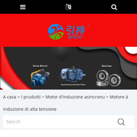
A casa
>
I prudutti
>
Motor d'induzione asincronu
> Motore à
induzione di alta tensione