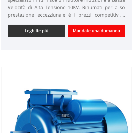
specialistu in furnisce un Motore Induzione à Bassa
Velocità di Alta Tensione 10KV. Rinumati per a so
prestazione eccezziunale è i prezzi competitivi, i
prudutti Yinchi sò largamente ricunnisciuti in
l'industria. A cumpagnia hè impegnata à furnisce
Leghjite più
Mandate una dumanda
l'innuvazione è e soluzioni di alta qualità, superendu
sempre e aspettative di i clienti.