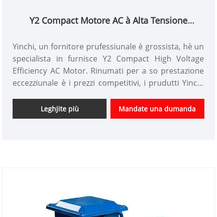
Y2 Compact Motore AC à Alta Tensione
Efficienza
Yinchi, un fornitore prufessiunale è grossista, hè un
specialista in furnisce Y2 Compact High Voltage
Efficiency AC Motor. Rinumati per a so prestazione
eccezziunale è i prezzi competitivi, i prudutti Yinchi
sò largamente ricunnisciuti in l'industria. A
cumpagnia hè impegnata à furnisce l'innuvazione è
Leghjite più
Mandate una dumanda
e soluzioni di alta qualità, superendu sempre
l'aspettattivi di i clienti.