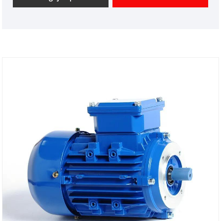
induve u mutore hè à una distanza da a fonte di
energia.