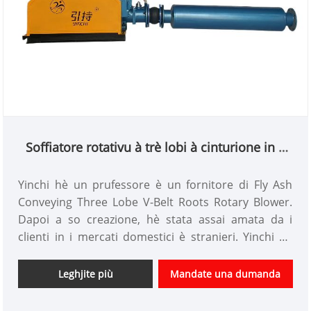
Soffiatore rotativu à trè lobi à cinturione in V
chì trasporta cenere volante
Yinchi hè un prufessore è un fornitore di Fly Ash
Conveying Three Lobe V-Belt Roots Rotary Blower.
Dapoi a so creazione, hè stata assai amata da i
clienti in i mercati domestici è stranieri. Yinchi hà
una squadra prufessiunale è strutture cumplete per
risponde à i cambiamenti di u mercatu è ottene
Leghjite più
Mandate una dumanda
l'innuvazione cuntinua.