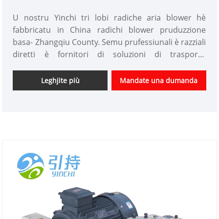
U nostru Yinchi tri lobi radiche aria blower hè
fabbricatu in China radichi blower pruduzzione
basa- Zhangqiu County. Semu prufessiunali è razziali
diretti è fornitori di soluzioni di trasportu
pneumaticu quì. U nostru blower usa tecnulugia
avanzata di blower roots, è pò esse persunalizatu cù
Leghjite più
Mandate una dumanda
prezzu prezzu.