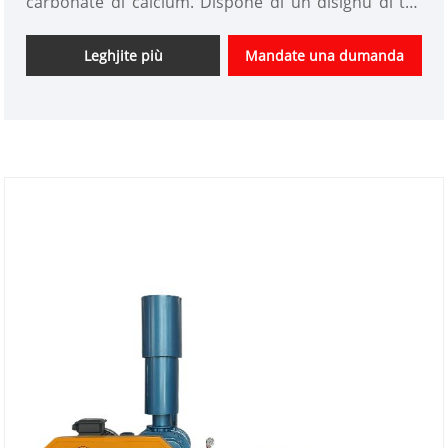
carbonate di calcium. Dispone di un disignu di trè
lobi, un sistema di trasmissione di cinture in V, è
una custruzzione pesante per a longevità è bassa
Leghjite più
Mandate una dumanda
mantenimentu.