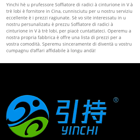
Yinchi hè u prufessore Soffiatore di radici à cinturione in V à
trè lobi è fornitore in Cina, cunnisciutu per u nostru serviziu
eccellente è i prezzi ragiunate. Sè vo site interessatu in u
nostru persunalizatu è prezzu Soffiatore di radici à
cinturione in V à trè lobi, per piacè cuntattateci. Operemu a
nostra propria fabbrica è offre una lista di prezzi per a
vostra comodità. Speremu sinceramente di diventà u vostru
cumpagnu d'affari affidabile à longu andà!