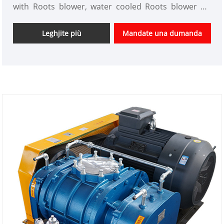
with Roots blower, water cooled Roots blower pò
effittivamenti rinfriscà cumpunenti chjave cum'è
cuscinetti è ingranaggi dopu a stallazione di un
Leghjite più
Mandate una dumanda
sistema di raffreddamentu acqua. . Dopu chì u
soffiatore hè in funziunamentu, a diffarenza di
temperatura trà l'aghjunzione di l'acqua di
rinfrescante è micca di l'aghjunghje l'acqua di
rinfrescante pò ghjunghje à circa 10 gradi.