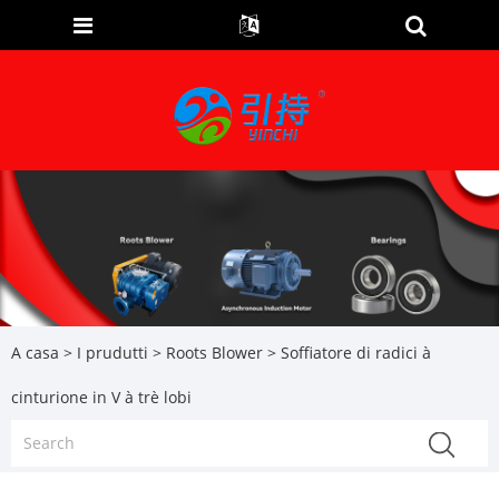
A casa
>
I prudutti
>
Roots Blower
> Soffiatore di radici à
cinturione in V à trè lobi