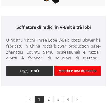
Soffiatore di radici in V-Belt à trè lobi
U nostru Yinchi Three Lobe V-Belt Roots Blower hè
fabricatu in China roots blower production base-
Zhangqiu County. Semu prufessiunali è razziali
diretti è fornitori di soluzioni di trasportu
pneumaticu quì. U nostru blower usa tecnulugia
avanzata di blower roots, è pò esse persunalizatu cù
Leghjite più
Mandate una dumanda
prezzu prezzu.
<
1
2
3
4
>