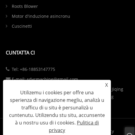
Roots Blower
Motor d'induzione asincronu
Cuscinetti
CUNTATTA CI
Tel: +86-18853147775
E-mail: sdycmachine@gmail.com
X
Add: Parcu industriale à l'intersezzione di S102 è Jiqing
Utilizemu i cookies per offre una
Highway in Zhangqiu District, Jinan City, Shandong
sperienza di navigazione megliu, analizà u
Province, China
trafficu di u situ è ​​persunalizà u
cuntenutu. Utilizendu stu situ, accunsente
à u nostru usu di i cookies.
Pulitica di
privacy
Links
Sitemap
RSS
XML
Pulitica di privacy