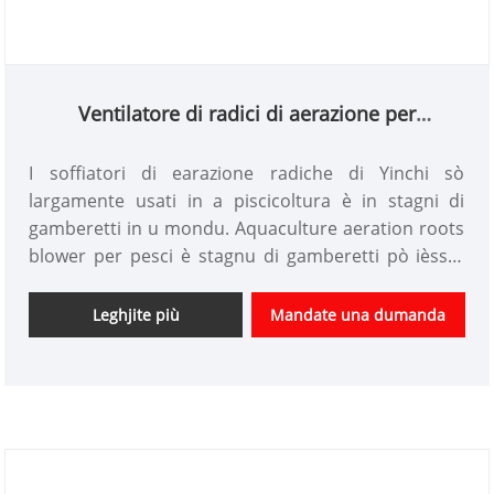
Ventilatore di radici di aerazione per
l'aquacultura per u stagnu di pesci è di
gamberetti
I soffiatori di earazione radiche di Yinchi sò
largamente usati in a piscicoltura è in stagni di
gamberetti in u mondu. Aquaculture aeration roots
blower per pesci è stagnu di gamberetti pò ièssiri
usatu in impianti aeration à cresce u cuntenutu di
ossigenu di u corpu acqua da mandà aria in u corpu
Leghjite più
Mandate una dumanda
acqua, furnisce l 'ossigenu necessariu da urganismi
è migliurà a qualità acqua.