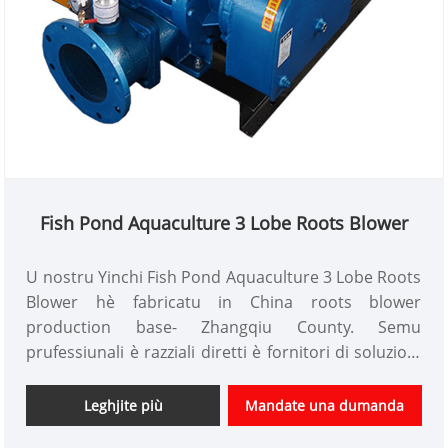
Fish Pond Aquaculture 3 Lobe Roots Blower
U nostru Yinchi Fish Pond Aquaculture 3 Lobe Roots
Blower hè fabricatu in China roots blower
production base- Zhangqiu County. Semu
prufessiunali è razziali diretti è fornitori di soluzioni
di trasportu pneumaticu quì. U nostru blower usa
tecnulugia avanzata di blower roots, è pò esse
Leghjite più
Mandate una dumanda
persunalizatu cù prezzu prezzu.