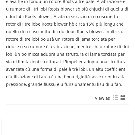
è avà hè in fondu un rotore Roots à trè pale. A vibrazione è
u rumore di i tri lobi Roots blower sò più chjuchi di quellu di
i dui lobi Roots blower. A vita di serviziu di u cuscinettu
rotor di i trè lobe Roots blower hè circa 15% più longu chè
quellu di u cuscinettu di i dui lobe Roots blower. Inoltre, u
rotore di trè lobi pò usà un rotore di lama torciata per
riduce u so rumore è a vibrazione, mentre chì u rotore di dui
lobi ùn pò micca aduprà una struttura di lama torciata per
via di limitazioni strutturali. L'impeller adopta una struttura
avanzata cù una forma di pale à trè lobi, un altu coefficient
d'utilizazione di l'area è una bona rigidità, assicurendu alta
pressione, grande flussu è u funziunamentu lisu di u fan.
View as