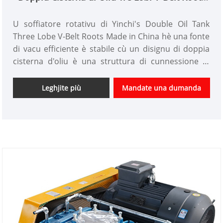
Soffiatore Rotary
U soffiatore rotativu di Yinchi's Double Oil Tank
Three Lobe V-Belt Roots Made in China hè una fonte
di vacu efficiente è stabile cù un disignu di doppia
cisterna d'oliu è una struttura di cunnessione di
cinturione in V à trè lobi. Hè fattu di materiali d'alta
qualità è prucessi avanzati, chì offre alta efficienza,
Leghjite più
Mandate una dumanda
cunsumu bassu, è pocu rumore.