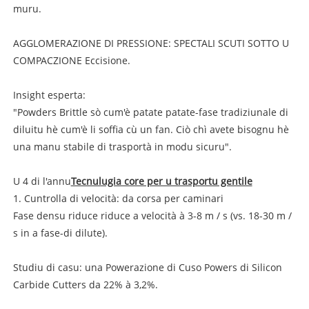
muru.
AGGLOMERAZIONE DI PRESSIONE: SPECTALI SCUTI SOTTO U
COMPACZIONE Eccisione.
Insight esperta:
"Powders Brittle sò cum'è patate patate-fase tradiziunale di
diluitu hè cum'è li soffia cù un fan. Ciò chì avete bisognu hè
una manu stabile di trasportà in modu sicuru".
U 4 di l'annu
Tecnulugia core per u trasportu gentile
1. Cuntrolla di velocità: da corsa per caminari
Fase densu riduce riduce a velocità à 3-8 m / s (vs. 18-30 m /
s in a fase-di dilute).
Studiu di casu: una Powerazione di Cuso Powers di Silicon
Carbide Cutters da 22% à 3,2%.