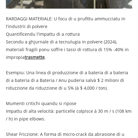
RARDAGGI MATERIALE: U focu di u prufittu ammucciatu in
l'industrii di polvere
Quantificendu l'impattu di a rottura
Secondu a ghjurnale di a tecnulugia in polvere (2024),
materiali fragili ponu soffre i tassi di rottura di 15% -40% in
impropia
trasmette
.
Esempiu: Una linea di produzzione di a bateria di a bateria
di a bateria di a Bateria / Anu puderia salvà $ 2 milioni di
riduzzione da riduzzione di u 5% (à $ 4,000 / ton).
Mumenti critichi quandu si ripose
Impattu di alta velocità: particelle colpisce à 30 m / s (108 km
/ h) in pipe elbows.
Shear Friczione: A forma di micro-crack da abrasione di u