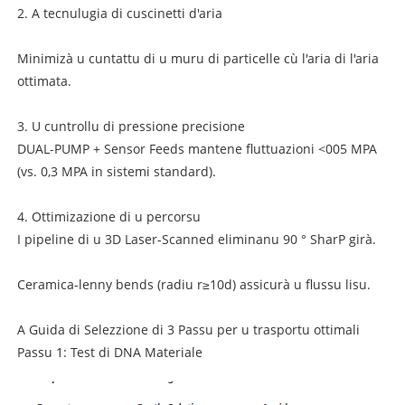
2. A tecnulugia di cuscinetti d'aria
Minimizà u cuntattu di u muru di particelle cù l'aria di l'aria
ottimata.
3. U cuntrollu di pressione precisione
DUAL-PUMP + Sensor Feeds mantene fluttuazioni <005 MPA
(vs. 0,3 MPA in sistemi standard).
4. Ottimizazione di u percorsu
I pipeline di u 3D Laser-Scanned eliminanu 90 ° SharP girà.
Ceramica-lenny bends (radiu r≥10d) assicurà u flussu lisu.
A Guida di Selezzione di 3 Passu per u trasportu ottimali
Passu 1: Test di DNA Materiale