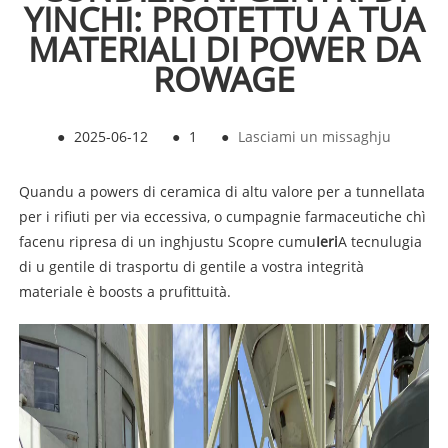
YINCHI: PROTETTU A TUA
MATERIALI DI POWER DA
ROWAGE
●
2025-06-12
●
1
●
Lasciami un missaghju
Quandu a powers di ceramica di altu valore per a tunnellata
per i rifiuti per via eccessiva, o cumpagnie farmaceutiche chì
facenu ripresa di un inghjustu Scopre cumu
Ieri
A tecnulugia
di u gentile di trasportu di gentile a vostra integrità
materiale è boosts a prufittuità.