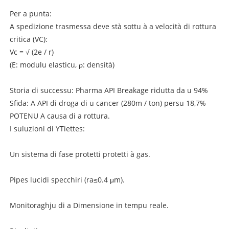
Per a punta:
A spedizione trasmessa deve stà sottu à a velocità di rottura
critica (VC):
Vc = √ (2e / r)
(E: modulu elasticu, ρ: densità)
Storia di successu: Pharma API Breakage ridutta da u 94%
Sfida: A API di droga di u cancer (280m / ton) persu 18,7%
POTENU A causa di a rottura.
I suluzioni di YTiettes:
Un sistema di fase protetti protetti à gas.
Pipes lucidi specchiri (ra≤0.4 μm).
Monitoraghju di a Dimensione in tempu reale.