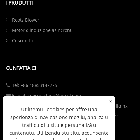
I PRUDUTTI
Roots Blower
Motor d'induzione asincronu
Cuscinetti
CUNTATTA CI
Tel: +86-18853147775
E-mail: sdycmachine@gmail.com
X
Add: Parcu industriale à l'intersezzione di S102 è Jiqing
Utilizemu i cookies per offre una
Highway in Zhangqiu District, Jinan City, Shandong
sperienza di navigazione megliu, analizà u
Province, China
trafficu di u situ è ​​persunalizà u
cuntenutu. Utilizendu stu situ, accunsente