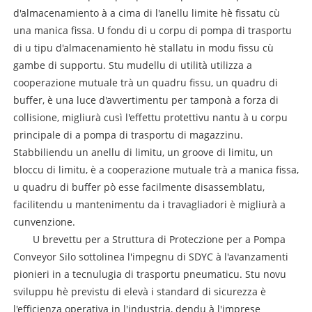
d'almacenamiento à a cima di l'anellu limite hè fissatu cù
una manica fissa. U fondu di u corpu di pompa di trasportu
di u tipu d'almacenamiento hè stallatu in modu fissu cù
gambe di supportu. Stu mudellu di utilità utilizza a
cooperazione mutuale trà un quadru fissu, un quadru di
buffer, è una luce d'avvertimentu per tamponà a forza di
collisione, migliurà cusì l'effettu protettivu nantu à u corpu
principale di a pompa di trasportu di magazzinu.
Stabbiliendu un anellu di limitu, un groove di limitu, un
bloccu di limitu, è a cooperazione mutuale trà a manica fissa,
u quadru di buffer pò esse facilmente disassemblatu,
facilitendu u mantenimentu da i travagliadori è migliurà a
cunvenzione.
U brevettu per a Struttura di Proteczione per a Pompa
Conveyor Silo sottolinea l'impegnu di SDYC à l'avanzamenti
pionieri in a tecnulugia di trasportu pneumaticu. Stu novu
sviluppu hè previstu di elevà i standard di sicurezza è
l'efficienza operativa in l'industria, dendu à l'imprese