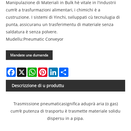
Manipulazione di Materiali in Bulk hè vitale in l'industrii
cum'è a trasfurmazioni alimentari, i chimichi è a
custruzione. I sistemi di Yinchi, sviluppati cù tecnulugia di
punta, assicuranu un trasferimentu di materiale senza
saldatura è senza polvere.
Mudellu:Pneumatic Conveyor
Mandate una dumanda
Facebook
X
WhatsApp
Pinterest
LinkedIn
Share
Descrizzione di u produttu
Trasmissione pneumatica
significa aduprà aria (o gas)
cum'è putenza di trasportu è trasmette materiale solidu
dispersu in a pipa.