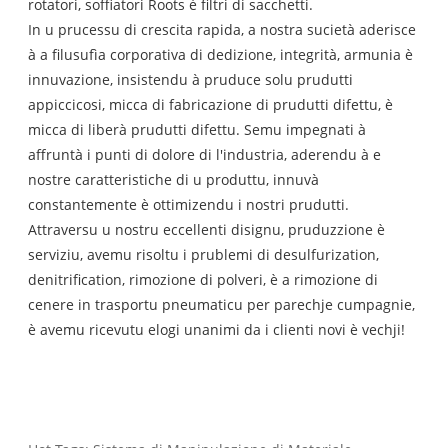
rotatori, soffiatori Roots è filtri di sacchetti.
In u prucessu di crescita rapida, a nostra sucietà aderisce
à a filusufìa corporativa di dedizione, integrità, armunia è
innuvazione, insistendu à pruduce solu prudutti
appiccicosi, micca di fabricazione di prudutti difettu, è
micca di liberà prudutti difettu. Semu impegnati à
affruntà i punti di dolore di l'industria, aderendu à e
nostre caratteristiche di u produttu, innuvà
constantemente è ottimizendu i nostri prudutti.
Attraversu u nostru eccellenti disignu, pruduzzione è
serviziu, avemu risoltu i prublemi di desulfurization,
denitrification, rimozione di polveri, è a rimozione di
cenere in trasportu pneumaticu per parechje cumpagnie,
è avemu ricevutu elogi unanimi da i clienti novi è vechji!