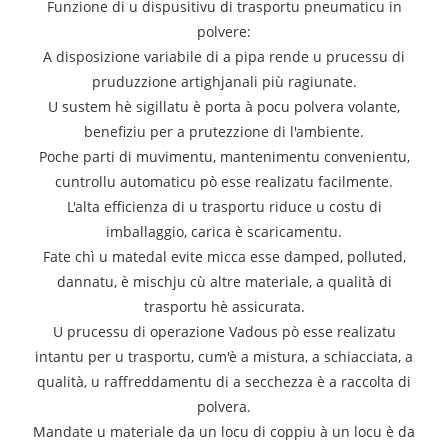
Funzione di u dispusitivu di trasportu pneumaticu in
polvere:
A disposizione variabile di a pipa rende u prucessu di
pruduzzione artighjanali più ragiunate.
U sustem hè sigillatu è porta à pocu polvera volante,
benefiziu per a prutezzione di l'ambiente.
Poche parti di muvimentu, mantenimentu convenientu,
cuntrollu automaticu pò esse realizatu facilmente.
L'alta efficienza di u trasportu riduce u costu di
imballaggio, carica è scaricamentu.
Fate chì u matedal evite micca esse damped, polluted,
dannatu, è mischju cù altre materiale, a qualità di
trasportu hè assicurata.
U prucessu di operazione Vadous pò esse realizatu
intantu per u trasportu, cum'è a mistura, a schiacciata, a
qualità, u raffreddamentu di a secchezza è a raccolta di
polvera.
Mandate u materiale da un locu di coppiu à un locu è da