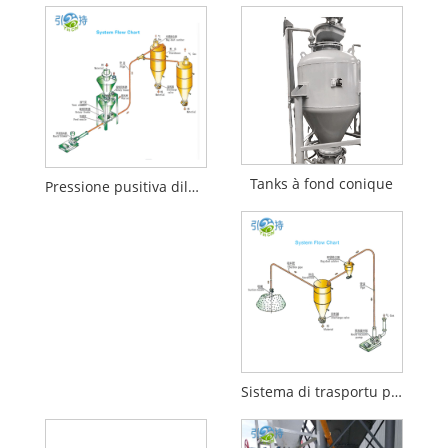
Tanks à fond conique
Pressione pusitiva diluta di fase pneumatica di fase
Sistema di trasportu pneumaticu à pocu mantenimentu