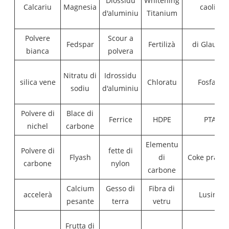
Diossidu
Whitening
Calcariu
Magnesia
caolin
d'aluminiu
Titanium
Polvere
Scour a
Fedspar
Fertilizà
di Glauber
bianca
polvera
Nitratu di
Idrossidu
silica vene
Chloratu
Fosfatu
sodiu
d'aluminiu
Polvere di
Blace di
Ferrice
HDPE
PTA
nichel
carbone
Elementu
Polvere di
fette di
Flyash
di
Coke pranu
carbone
nylon
carbone
Calcium
Gesso di
Fibra di
accelerà
Lusine
pesante
terra
vetru
Frutta di