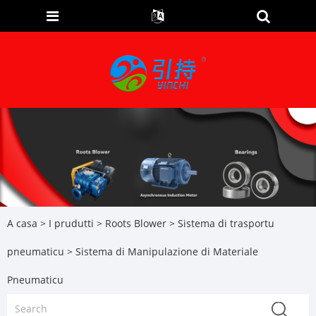
A casa
>
I prudutti
>
Roots Blower
>
Sistema di trasportu
pneumaticu
> Sistema di Manipulazione di Materiale
Pneumaticu