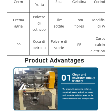
Germ
Soia
Gelatina
Corindone
frutta
Polvere
Crema
Film
Com
Modificator
di
agria
sottile
fibres
di PVC
cotncob
Carbone
Coca di
Polvere di
PP
PE
calcinatu
petroliu
scorie
elettricamen